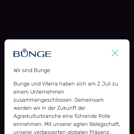
glycerin-silos-viterra-magdeburg.jp
7 Glencore Magdeburg plant-clear
Bunge and Viterra have
Wir sind Bunge
now combined
Bunge und Viterra haben sich am 2 Juli zu
einem Unternehmen
zusammengeschlossen. Gemeinsam
werden wir in der Zukunft der
Agrarkulturbranche eine führende Rolle
einnehmen. Mit unserer agilen Belegschaft,
unserer verbesserten globalen Präsenz,