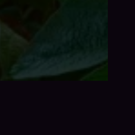
___Bunge - Soyfield - Hero 1.129020555873249529412.j